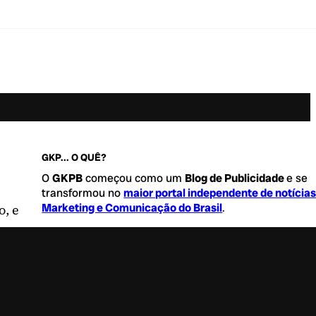
GKP... O QUÊ?
O
GKPB
começou como um
Blog de Publicidade
e se
transformou no
maior portal independente de notícia
Marketing e Comunicação do Brasil
.
o, e
Este é um lugar para abordar tudo o que acontece d
interessante no mercado, com um destaque para pau
de
diversidade, geração Z
e
universo geek
. Entre, tire
sapatos e sinta-se a vontade.
Saiba mais