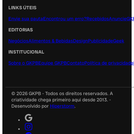
LINKS ÚTEIS
Envie sua pauta
Encontrou um erro?
Recebidos
Anuncie
GK
EDITORIAS
Negócios
Alimentos & Bebidas
Design
Publicidade
Geek
INSTITUCIONAL
Sobre o GKPB
Equipe GKPB
Contato
Política de privacidade
© 2026 GKPB - Todos os direitos reservados. A
criatividade chega primeiro aqui desde 2013. -
Desenvolvido por
Hiperstorm
.