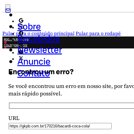
Sobre
Pular para o conteúdo principal
Pular para o rodapé
Recebidos
ROCK IN RIO 2026
COLECIONÁVEIS
Newsletter
FESTA JUNINA
NOVIDADES
Anuncie
CAMPANHAS CRIATIVAS
Encontrou um erro?
Contato
Se você encontrou um erro em nosso site, por favor
mais rápido possível.
URL