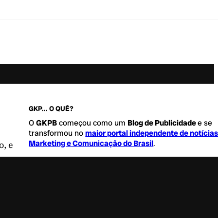
GKP... O QUÊ?
O
GKPB
começou como um
Blog de Publicidade
e se
transformou no
maior portal independente de notícia
Marketing e Comunicação do Brasil
.
o, e
Este é um lugar para abordar tudo o que acontece d
interessante no mercado, com um destaque para pau
de
diversidade, geração Z
e
universo geek
. Entre, tire
sapatos e sinta-se a vontade.
Saiba mais