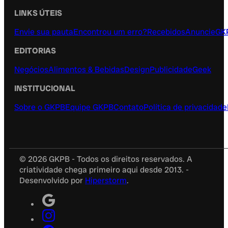
LINKS ÚTEIS
Envie sua pauta
Encontrou um erro?
Recebidos
Anuncie
GK
EDITORIAS
Negócios
Alimentos & Bebidas
Design
Publicidade
Geek
INSTITUCIONAL
Sobre o GKPB
Equipe GKPB
Contato
Política de privacidade
© 2026 GKPB - Todos os direitos reservados. A
criatividade chega primeiro aqui desde 2013. -
Desenvolvido por
Hiperstorm
.