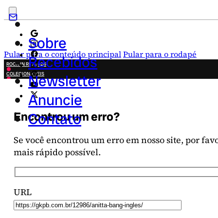
Sobre
Pular para o conteúdo principal
Pular para o rodapé
Recebidos
ROCK IN RIO 2026
COLECIONÁVEIS
Newsletter
FESTA JUNINA
NOVIDADES
Anuncie
CAMPANHAS CRIATIVAS
Encontrou um erro?
Contato
Se você encontrou um erro em nosso site, por favor
mais rápido possível.
URL