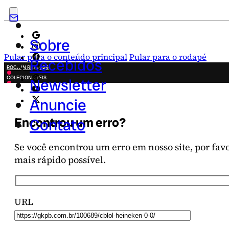
Sobre
Pular para o conteúdo principal
Pular para o rodapé
Recebidos
ROCK IN RIO 2026
COLECIONÁVEIS
Newsletter
FESTA JUNINA
NOVIDADES
Anuncie
CAMPANHAS CRIATIVAS
Encontrou um erro?
Contato
Se você encontrou um erro em nosso site, por favor
mais rápido possível.
URL