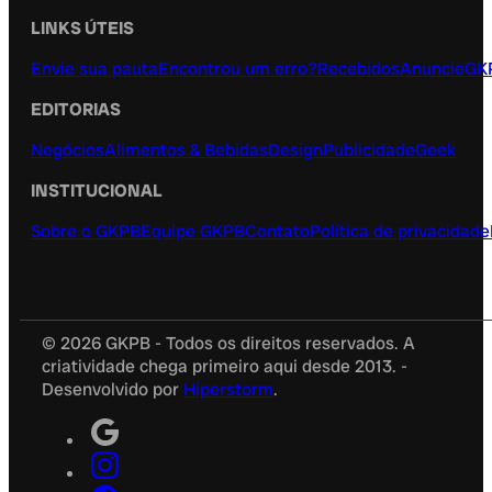
LINKS ÚTEIS
Envie sua pauta
Encontrou um erro?
Recebidos
Anuncie
GK
EDITORIAS
Negócios
Alimentos & Bebidas
Design
Publicidade
Geek
INSTITUCIONAL
Sobre o GKPB
Equipe GKPB
Contato
Política de privacidade
© 2026 GKPB - Todos os direitos reservados. A
criatividade chega primeiro aqui desde 2013. -
Desenvolvido por
Hiperstorm
.