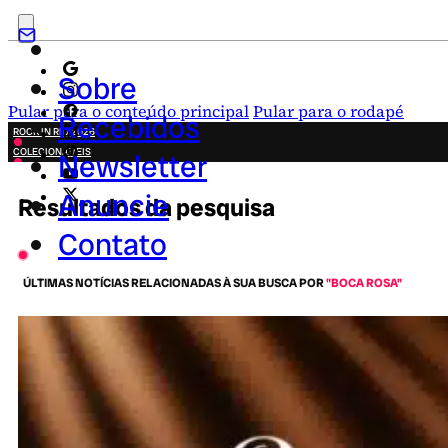
Sobre
Pular para o conteúdo principal
Pular para o rodapé
Recebidos
ROCK IN RIO 2026
COLECIONÁVEIS
Newsletter
FESTA JUNINA
NOVIDADES
Anuncie
Resultados da pesquisa
CAMPANHAS CRIATIVAS
Contato
ÚLTIMAS NOTÍCIAS RELACIONADAS À SUA BUSCA POR
"BOCA ROSA"